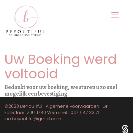
Uw Boeking werd
voltooid
Bedankt voor uw boeking, we sturen u zo snel
mogelijk een bevestiging.
©2020
BeYouTiful
|
Algemene voorwaarden
| Dr. H.
Folletlaan 200, 1780 Wemmel |
0471/ 47 33 71
|
ine.beyoutiful@gmail.com